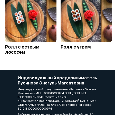
Ролл с острым
Ролл с угрем
лососем
Индивидуальный предприниматель
Русинова Энегуль Магсатовна
Индивидуальный предприниматель Русинова Энегуль
Магсатовна ИНН: 661911098484 ОГРН/ОГРНИП:
318665800177641 Расчётный счёт:
40802810416540036795 Банк: УРАЛЬСКИЙ БАНК ПАО
СБЕРБАНК БИК банка: 046577674 Корр. счёт банка:
30101810500000000674
Работает на эффективном ядре
Foodpicásso
ver. 3.2