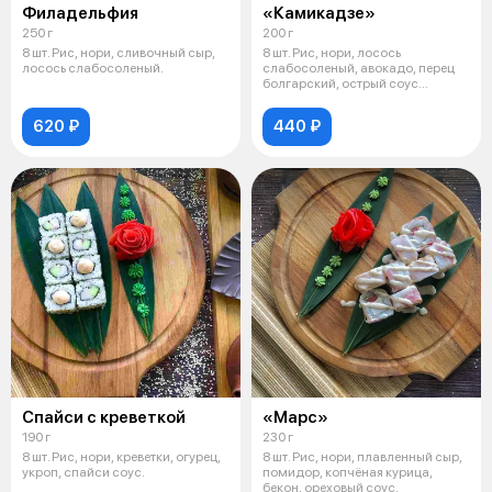
Филадельфия
«Камикадзе»
250 г
200 г
8 шт. Рис, нори, сливочный сыр,
8 шт. Рис, нори, лосось
лосось слабосоленый.
слабосоленый, авокадо, перец
болгарский, острый соус
табаско.
620 ₽
440 ₽
Спайси с креветкой
«Марс»
190 г
230 г
8 шт. Рис, нори, креветки, огурец,
8 шт. Рис, нори, плавленный сыр,
укроп, спайси соус.
помидор, копчёная курица,
бекон, ореховый соус.