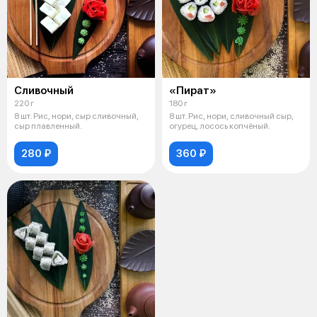
Сливочный
«Пират»
220 г
180 г
8 шт. Рис, нори, сыр сливочный,
8 шт. Рис, нори, сливочный сыр,
сыр плавленный.
огурец, лосось копчёный.
280 ₽
360 ₽