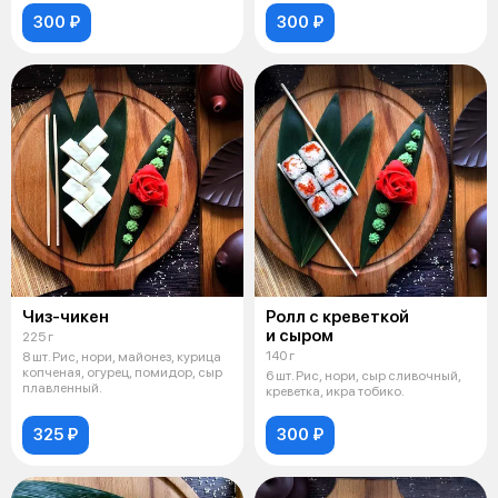
300 ₽
300 ₽
Чиз-чикен
Ролл с креветкой
и сыром
225 г
140 г
8 шт. Рис, нори, майонез, курица
копченая, огурец, помидор, сыр
6 шт. Рис, нори, сыр сливочный,
плавленный.
креветка, икра тобико.
325 ₽
300 ₽