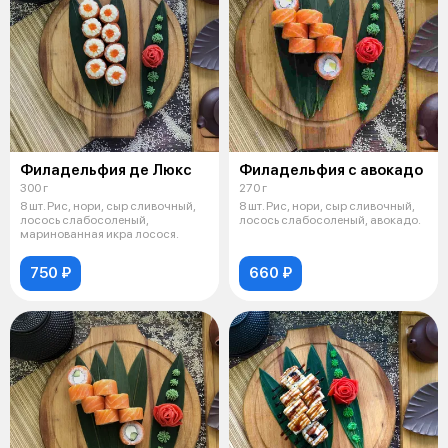
Филадельфия де Люкс
Филадельфия с авокадо
300 г
270 г
8 шт. Рис, нори, сыр сливочный,
8 шт. Рис, нори, сыр сливочный,
лосось слабосоленый,
лосось слабосоленый, авокадо.
маринованная икра лосося.
750 ₽
660 ₽