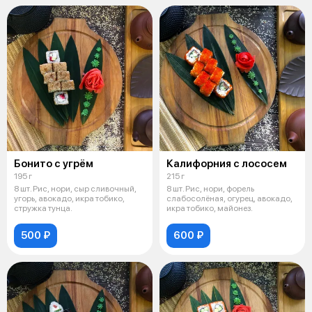
Бонито с угрём
Калифорния с лососем
195 г
215 г
8 шт. Рис, нори, сыр сливочный,
8 шт. Рис, нори, форель
угорь, авокадо, икра тобико,
слабосолёная, огурец, авокадо,
стружка тунца.
икра тобико, майонез.
500 ₽
600 ₽