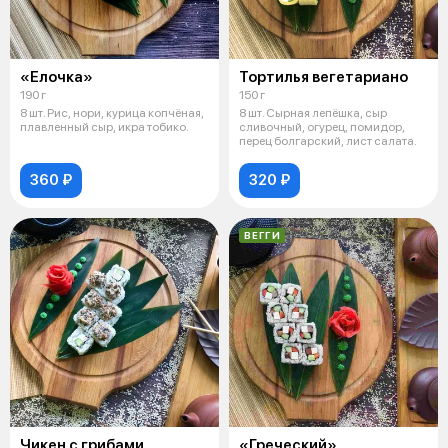
«Елочка»
Тортилья вегетариано
190 г
150 г
8 шт. Рис, нори, курица копчёная,
8 шт. Сырная лепёшка, сыр
плавленный сыр, икра тобико.
сливочный, огурец, помидор,
перец болгарский, лист салата.
360 ₽
320 ₽
ВЕГГИ
Чикен с грибами
«Греческий»