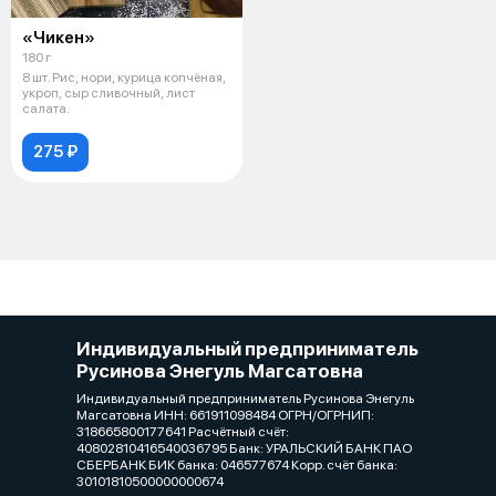
«Чикен»
180 г
8 шт. Рис, нори, курица копчёная,
укроп, сыр сливочный, лист
салата.
275 ₽
Индивидуальный предприниматель
Русинова Энегуль Магсатовна
Индивидуальный предприниматель Русинова Энегуль
Магсатовна ИНН: 661911098484 ОГРН/ОГРНИП:
318665800177641 Расчётный счёт:
40802810416540036795 Банк: УРАЛЬСКИЙ БАНК ПАО
СБЕРБАНК БИК банка: 046577674 Корр. счёт банка:
30101810500000000674