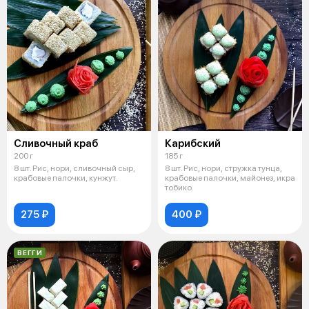
Сливочный краб
Карибский
200 г
185 г
8 шт. Рис, нори, сливочный сыр,
8 шт. Рис, нори, стружка тунца,
крабовые палочки, кунжут.
крабовые палочки, майонез, икра
тобико.
275 ₽
400 ₽
ВЕГГИ