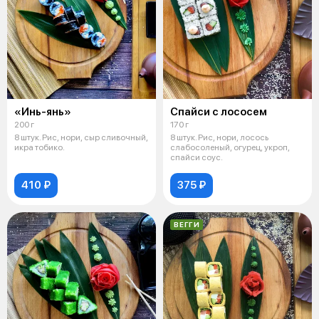
«Инь-янь»
Спайси с лососем
200 г
170 г
8 штук. Рис, нори, сыр сливочный,
8 штук. Рис, нори, лосось
икра тобико.
слабосоленый, огурец, укроп,
спайси соус.
410 ₽
375 ₽
ВЕГГИ