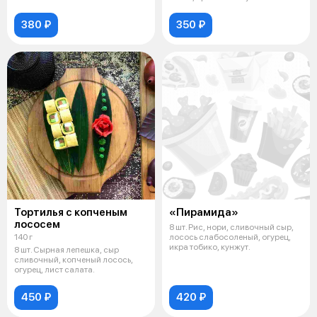
380 ₽
350 ₽
Тортилья с копченым
«Пирамида»
лососем
8 шт. Рис, нори, сливочный сыр,
140 г
лосось слабосоленый, огурец,
икра тобико, кунжут.
8 шт. Сырная лепешка, сыр
сливочный, копченый лосось,
огурец, лист салата.
450 ₽
420 ₽