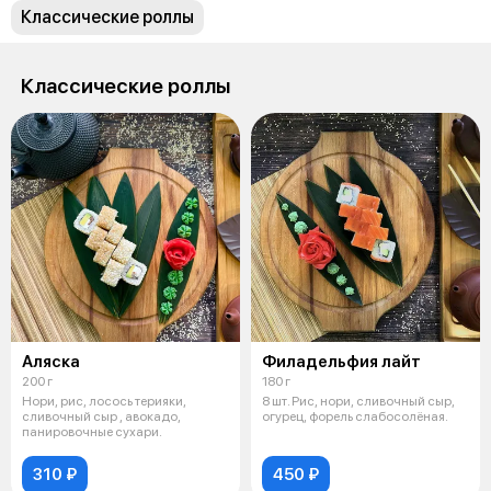
Классические роллы
Классические роллы
Аляска
Филадельфия лайт
200 г
180 г
Нори, рис, лосось терияки,
8 шт. Рис, нори, сливочный сыр,
сливочный сыр , авокадо,
огурец, форель слабосолёная.
панировочные сухари.
310 ₽
450 ₽