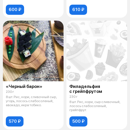
600 ₽
610 ₽
«Черный барон»
Филадельфия
с грейпфрутом
230 г
230 г
8 шт. Рис, нори, сливочный сыр,
угорь, лосось слабосоленый,
8 шт. Рис, нори, сыр сливочный,
авокадо, икра тобико.
лосось слабосоленый,
грейпфрут.
570 ₽
500 ₽