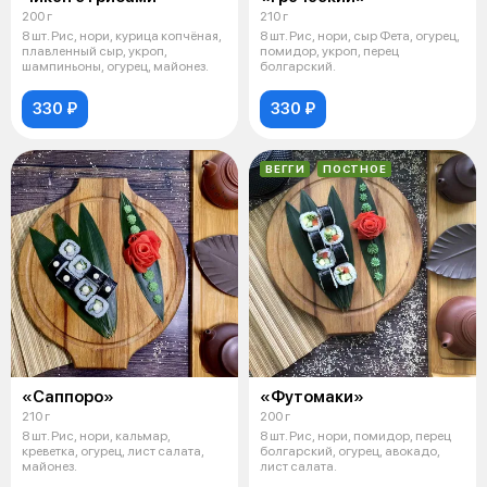
200 г
210 г
8 шт. Рис, нори, курица копчёная,
8 шт. Рис, нори, сыр Фета, огурец,
плавленный сыр, укроп,
помидор, укроп, перец
шампиньоны, огурец, майонез.
болгарский.
330 ₽
330 ₽
ВЕГГИ
ПОСТНОЕ
«Саппоро»
«Футомаки»
210 г
200 г
8 шт. Рис, нори, кальмар,
8 шт. Рис, нори, помидор, перец
креветка, огурец, лист салата,
болгарский, огурец, авокадо,
майонез.
лист салата.