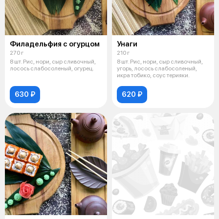
Филадельфия с огурцом
Унаги
270 г
210 г
8 шт. Рис, нори, сыр сливочный,
8 шт. Рис, нори, сыр сливочный,
лосось слабосоленый, огурец.
угорь, лосось слабосоленый,
икра тобико, соус терияки.
630 ₽
620 ₽