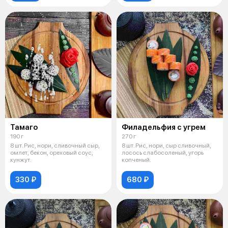
Тамаго
Филадельфия с угрем
190 г
270 г
8 шт. Рис, нори, сливочный сыр,
8 шт. Рис, нори, сыр сливочный,
омлет, бекон, ореховый соус,
лосось слабосоленый, угорь
кунжут.
копченый.
330 ₽
680 ₽