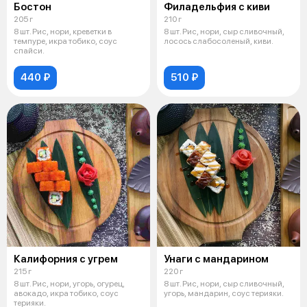
Бостон
Филадельфия с киви
205 г
210 г
8 шт. Рис, нори, креветки в
8 шт. Рис, нори, сыр сливочный,
темпуре, икра тобико, соус
лосось слабосоленый, киви.
спайси.
440 ₽
510 ₽
Калифорния с угрем
Унаги с мандарином
215 г
220 г
8 шт. Рис, нори, угорь, огурец,
8 шт. Рис, нори, сыр сливочный,
авокадо, икра тобико, соус
угорь, мандарин, соус терияки.
терияки.