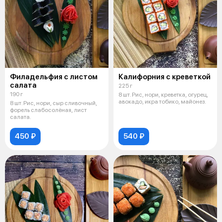
Филадельфия с листом
Калифорния с креветкой
салата
225 г
190 г
8 шт. Рис, нори, креветка, огурец,
авокадо, икра тобико, майонез.
8 шт. Рис, нори, сыр сливочный,
форель слабосолёная, лист
салата.
450 ₽
540 ₽