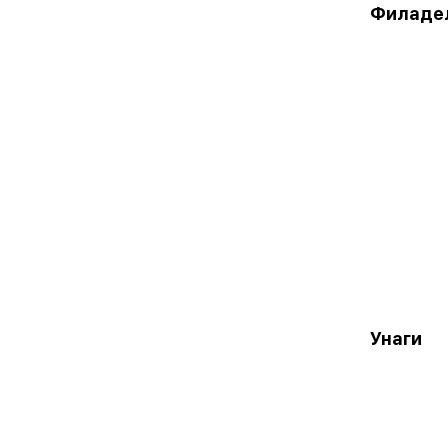
Филадел
Унаги