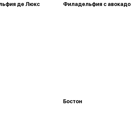
ьфия де Люкс
Филадельфия с авокадо
Бостон