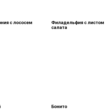
ния с лососем
Филадельфия с листом
салата
й
Бонито