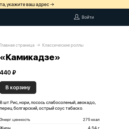
та, укажите ваш адрес →
Войти
Главная страница
Классические роллы
«Камикадзе»
440 ₽
В корзину
8 шт. Рис, нори, лосось слабосоленый, авокадо,
перец болгарский, острый соус табаско.
Энерг. ценность
275 ккал
Жиры
4.54 г