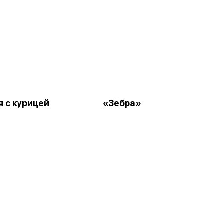
я с курицей
«Зебра»