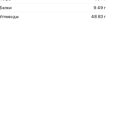
Белки
9.49 г
Углеводы
48.83 г