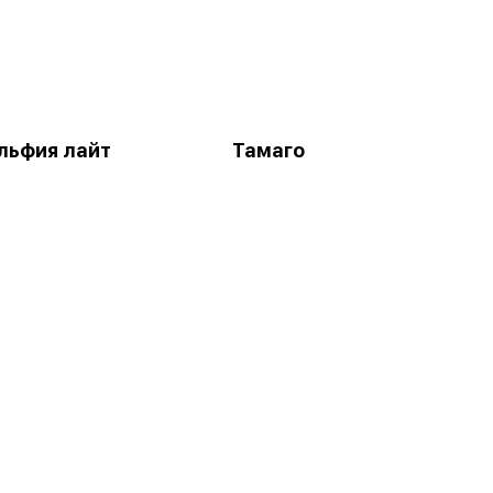
льфия лайт
Тамаго