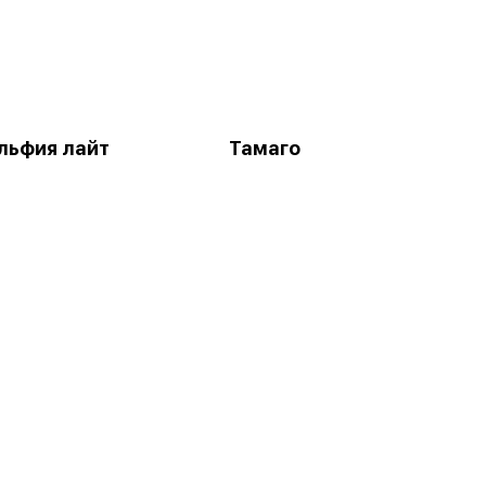
льфия лайт
Тамаго