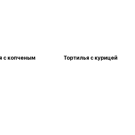
я с копченым
Тортилья с курицей
м