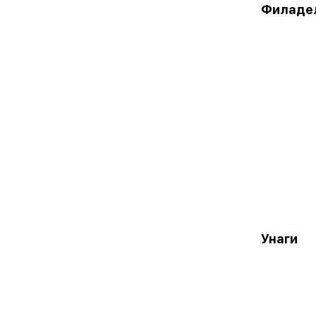
Филадел
Унаги