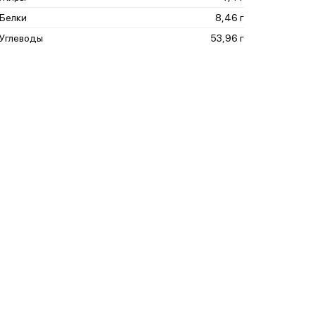
Белки
8,46 г
Углеводы
53,96 г