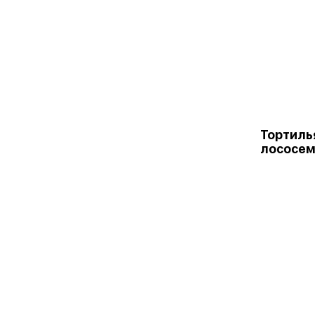
Тортиль
лососе