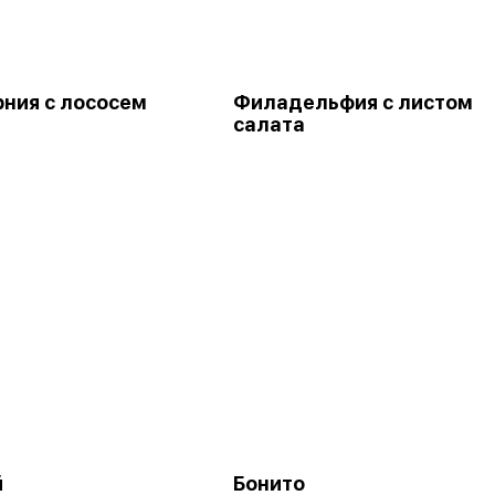
ния с лососем
Филадельфия с листом
салата
й
Бонито