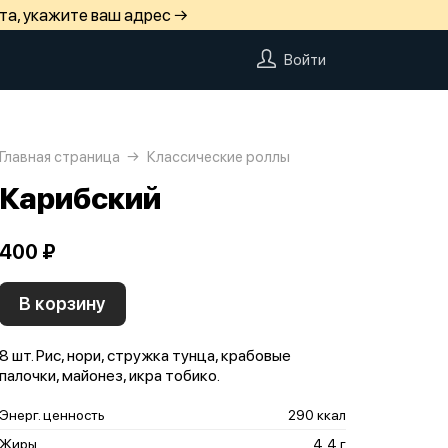
та, укажите ваш адрес →
Войти
Главная страница
Классические роллы
Карибский
400 ₽
В корзину
8 шт. Рис, нори, стружка тунца, крабовые
палочки, майонез, икра тобико.
Энерг. ценность
290 ккал
Жиры
4,4 г