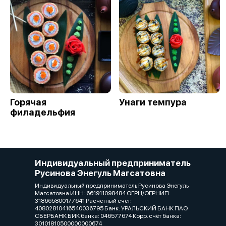
Горячая
Унаги темпура
филадельфия
Индивидуальный предприниматель
Русинова Энегуль Магсатовна
Индивидуальный предприниматель Русинова Энегуль
Магсатовна ИНН: 661911098484 ОГРН/ОГРНИП:
318665800177641 Расчётный счёт:
40802810416540036795 Банк: УРАЛЬСКИЙ БАНК ПАО
СБЕРБАНК БИК банка: 046577674 Корр. счёт банка:
30101810500000000674