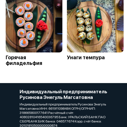
Горячая
Унаги темпура
филадельфия
Индивидуальный предприниматель
Русинова Энегуль Магсатовна
Индивидуальный предприниматель Русинова Энегуль
Магсатовна ИНН: 661911098484 ОГРН/ОГРНИП:
318665800177641 Расчётный счёт:
40802810416540036795 Банк: УРАЛЬСКИЙ БАНК ПАО
СБЕРБАНК БИК банка: 046577674 Корр. счёт банка:
30101810500000000674