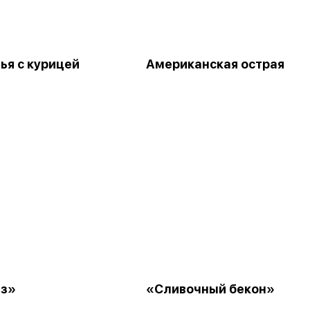
ья с курицей
Американская острая
ез»
«Сливочный бекон»