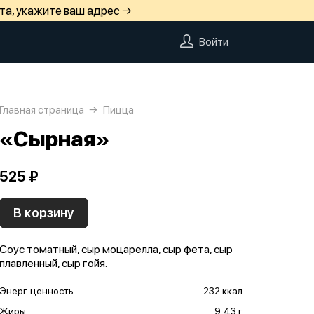
та, укажите ваш адрес →
Войти
Главная страница
Пицца
«Сырная»
525 ₽
В корзину
Соус томатный, сыр моцарелла, сыр фета, сыр
плавленный, сыр гойя.
Энерг. ценность
232 ккал
Жиры
9,43 г