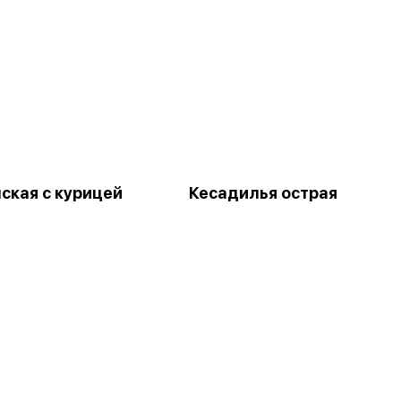
ская с курицей
Кесадилья острая