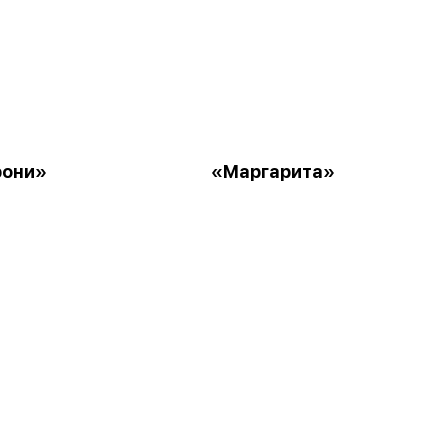
рони»
«Маргарита»