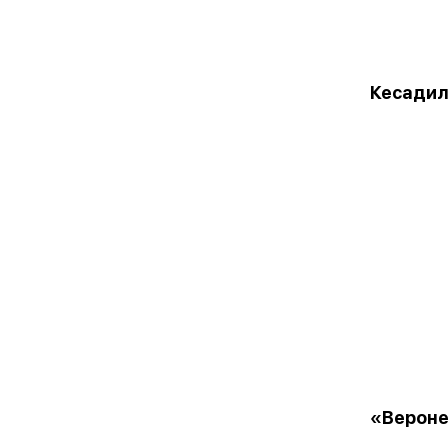
Кесадил
«Верон