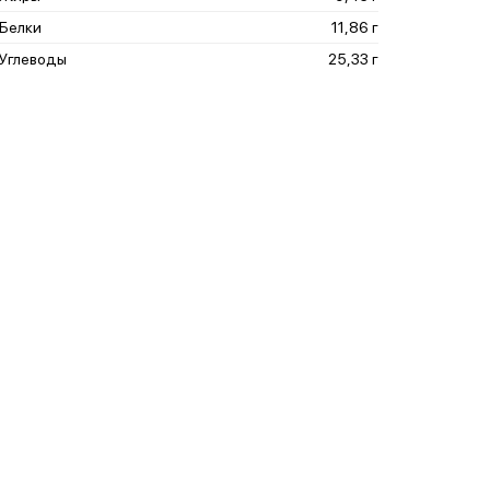
Белки
11,86 г
Углеводы
25,33 г