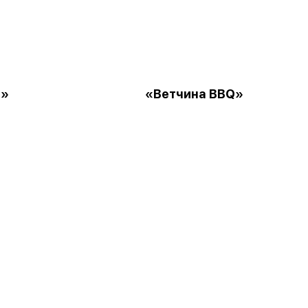
ь»
«Ветчина BBQ»