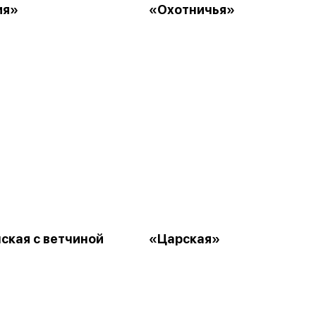
ия»
«Охотничья»
ская с ветчиной
«Царская»