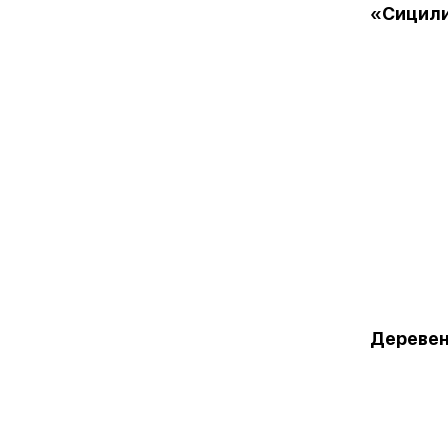
«Сицил
Деревен