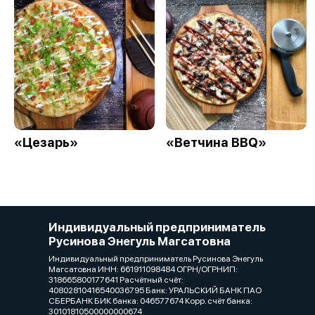
«Цезарь»
«Ветчина BBQ»
Индивидуальный предприниматель
Русинова Энегуль Магсатовна
Индивидуальный предприниматель Русинова Энегуль
Магсатовна ИНН: 661911098484 ОГРН/ОГРНИП:
318665800177641 Расчётный счёт:
40802810416540036795 Банк: УРАЛЬСКИЙ БАНК ПАО
СБЕРБАНК БИК банка: 046577674 Корр. счёт банка:
30101810500000000674