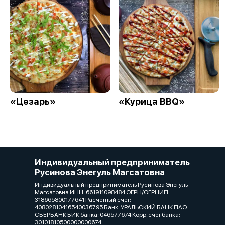
«Цезарь»
«Курица BBQ»
Индивидуальный предприниматель
Русинова Энегуль Магсатовна
Индивидуальный предприниматель Русинова Энегуль
Магсатовна ИНН: 661911098484 ОГРН/ОГРНИП:
318665800177641 Расчётный счёт:
40802810416540036795 Банк: УРАЛЬСКИЙ БАНК ПАО
СБЕРБАНК БИК банка: 046577674 Корр. счёт банка:
30101810500000000674