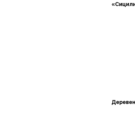
«Сицил
Деревен