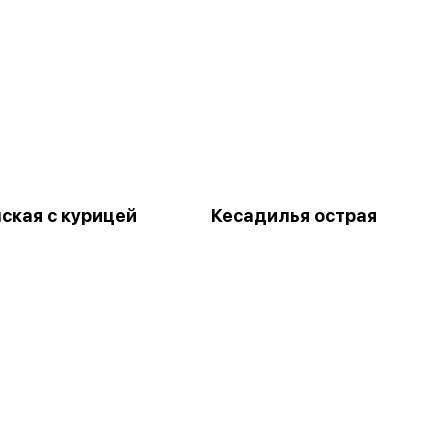
ская с курицей
Кесадилья острая