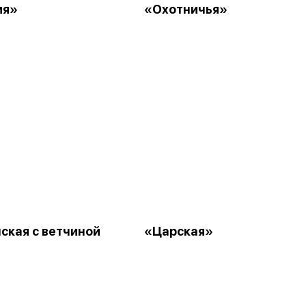
ия»
«Охотничья»
ская с ветчиной
«Царская»