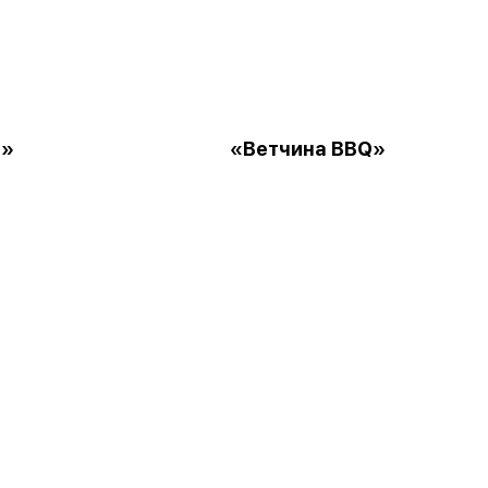
ь»
«Ветчина BBQ»