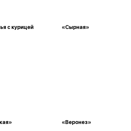
ья с курицей
«Сырная»
кая»
«Веронез»