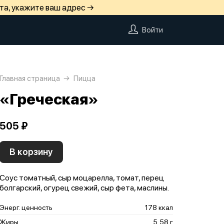
та, укажите ваш адрес →
Войти
Главная страница
Пицца
«Греческая»
505 ₽
В корзину
Соус томатный, сыр моцарелла, томат, перец
болгарский, огурец свежий, сыр фета, маслины.
Энерг. ценность
178 ккал
Жиры
5,58 г