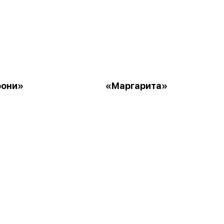
рони»
«Маргарита»